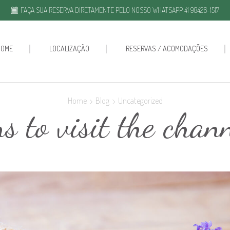
FAÇA SUA RESERVA DIRETAMENTE PELO NOSSO WHATSAPP 41 98426-1517
HOME
LOCALIZAÇÃO
RESERVAS / ACOMODAÇÕES
Home
Blog
Uncategorized
s to visit the chan