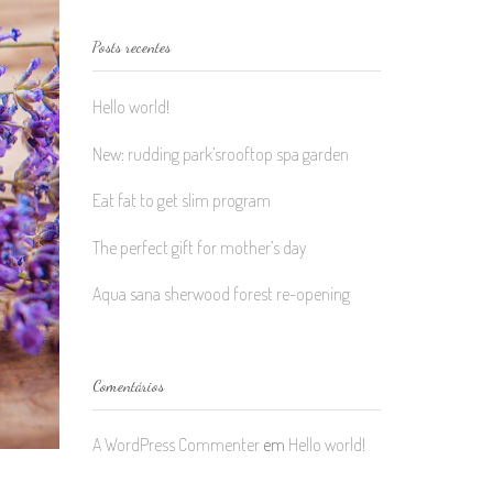
Posts recentes
Hello world!
New: rudding park’srooftop spa garden
Eat fat to get slim program
The perfect gift for mother’s day
Aqua sana sherwood forest re-opening
Comentários
A WordPress Commenter
em
Hello world!