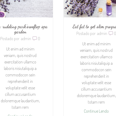
: rudding park’srooftop spa
Eat fat to get slim prog
garden
Postado por
admin
Postado por
admin
0
Ut enim ad minim
Ut enim ad minim
veniam, quis nostrud
veniam, quis nostrud
exercitation ullamco
exercitation ullamco
laboris nisiutaliquip a
laboris nisiutaliquip a
commodocon sein
commodocon sein
reprehenderit in
reprehenderit in
voluptate velit esse
voluptate velit esse
cillum accusantium
cillum accusantium
doloremque laudantium,
doloremque laudantium,
totam rem
totam rem
Continue Lendo