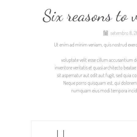
Six reasons to 
setembro 8, 2
Ut enim ad minim veniam, quis nostrud exerc
voluptate velit esse cillum accusantium
inventore veritatis et quasi architecto beat
sit aspernatur aut odit aut fugit, sed quia
Neque porro quisquam est, qui dolorem ip
numquam eius modi tempora incidu
U