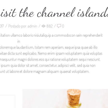
visit the channel island
017
/
Postado por
admin
/
882
/
0
itation ullamco laboris nisiutaliquip a commodocon sein reprehenderit
in
 doloremque laudantium, totam rem aperiam, eaque ipsa quae ab illo
ae vitae dicta sunt explicabo. Nemo enim ipsam voluptatem quia voluptas
 consequuntur magni dolores eos qui ratione voluptatem sequi nesciunt.
sum quia dolor sit amet, consectetur, adipisci velit, sed quia non
nt ut labore et dolore magnam aliquam quaerat voluptatem.