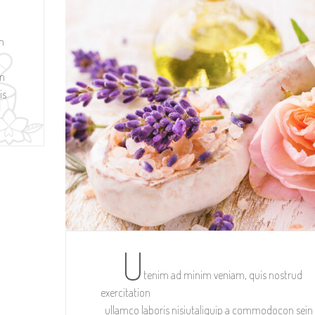
in
m
is
U
tenim ad minim veniam, quis nostrud
exercitation
ullamco laboris nisiutaliquip a commodocon sein