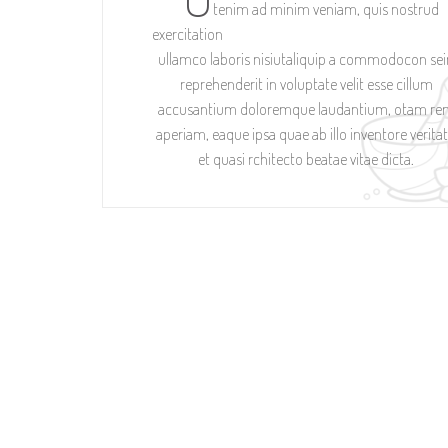
tenim ad minim veniam, quis nostrud
exercitation
ullamco laboris nisiutaliquip a commodocon se
reprehenderit in voluptate velit esse cillum
accusantium doloremque laudantium, otam re
aperiam, eaque ipsa quae ab illo inventore veritat
et quasi rchitecto beatae vitae dicta.