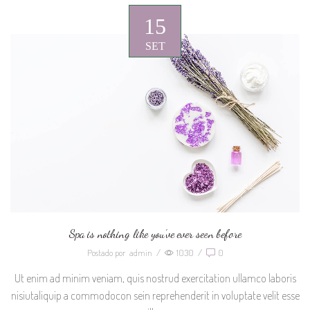
15
SET
Spa is nothing like you’ve ever seen before
Postado por
admin
/
1030
/
0
Ut enim ad minim veniam, quis nostrud exercitation ullamco laboris
nisiutaliquip a commodocon sein reprehenderit in voluptate velit esse