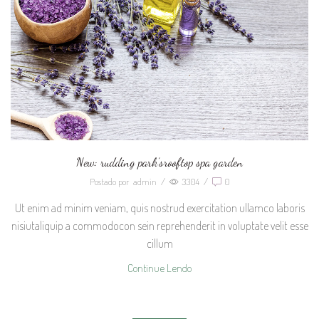
New: rudding park’srooftop spa garden
Postado por
admin
/
3304
/
0
Ut enim ad minim veniam, quis nostrud exercitation ullamco laboris
nisiutaliquip a commodocon sein reprehenderit in voluptate velit esse
cillum
Continue Lendo