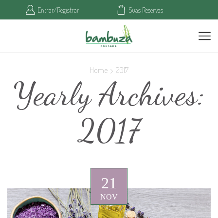
Entrar/Registrar
Suas Reservas
Home
2017
Yearly Archives:
2017
21
NOV