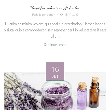
The perfect valentines gift for her
Postado por
admin
/
1118
/
0
Ut enim ad minim veniam, quis nostrud exercitation ullamco laboris
nisiutaliquip a commodocon sein reprehenderit in voluptate velit esse
cillum
Continue Lendo
16
SET