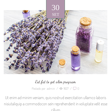
30
SET
Eat fat to get slim program
Postado por
admin
/
1827
/
0
Ut enim ad minim veniam, quis nostrud exercitation ullamco laboris
nisiutaliquip a commodocon sein reprehenderit in voluptate velit esse
cillum