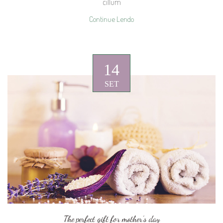
cillum
Continue Lendo
14
SET
The perfect gift for mother’s day