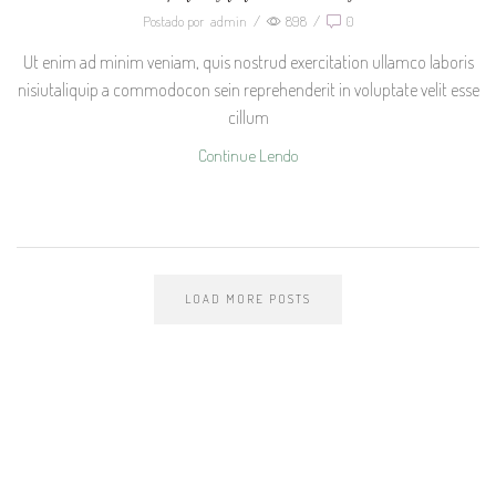
Postado por
admin
/
898
/
0
Ut enim ad minim veniam, quis nostrud exercitation ullamco laboris
nisiutaliquip a commodocon sein reprehenderit in voluptate velit esse
cillum
Continue Lendo
LOAD MORE POSTS