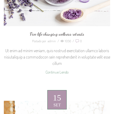
Five life changing wellness retreats
Postado por
admin
/
1056
/
0
Ut enim ad minim veniam, quis nostrud exercitation ullamco laboris
nisiutaliquip a commodocon sein reprehenderit in voluptate velit esse
cillum
Continue Lendo
15
SET