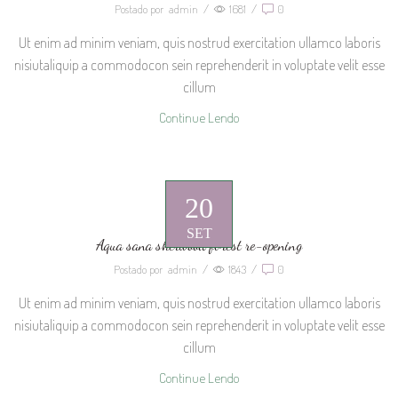
Postado por
admin
/
1681
/
0
Ut enim ad minim veniam, quis nostrud exercitation ullamco laboris
nisiutaliquip a commodocon sein reprehenderit in voluptate velit esse
cillum
Continue Lendo
20
SET
Aqua sana sherwood forest re-opening
Postado por
admin
/
1843
/
0
Ut enim ad minim veniam, quis nostrud exercitation ullamco laboris
nisiutaliquip a commodocon sein reprehenderit in voluptate velit esse
cillum
Continue Lendo