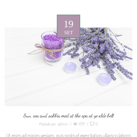
19
SET
Sun, sea and sabbia med at the spa at ye olde bell
Postado por
admin
/
1727
/
0
Ut enim ad minim veniam, quis nostrud exercitation ullamco laboris