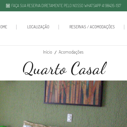
FAÇA SUA RESERVA DIRETAMENTE PELO NOSSO WHATSAPP 41 98426-1517
HOME
LOCALIZAÇÃO
RESERVAS / ACOMODAÇÕES
Início
Acomodações
/
Quarto Casal